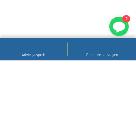
2
Adviesgesprek
Brochure aanvragen
Sinds 1922
Hoogwaardig natuursteen • Levering en plaatsing
in heel Nederland • 30 jaar garantie
Grafsteen tips
Gratis brochure aanvragen