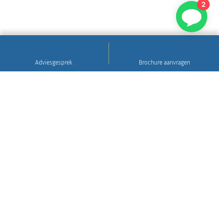
2
Adviesgesprek
Brochure aanvragen
Sinds 1922
Hoogwaardig natuursteen • Levering en plaatsing
in heel Nederland • 30 jaar garantie
Grafsteen tips
Gratis brochure aanvragen