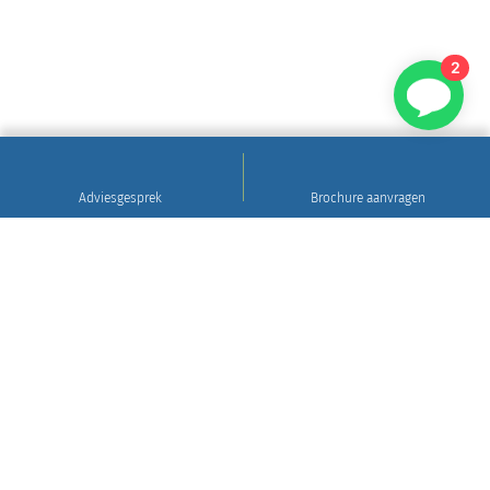
2
Adviesgesprek
Brochure aanvragen
Sinds 1922
Hoogwaardig natuursteen • Levering en plaatsing
in heel Nederland • 30 jaar garantie
Grafsteen tips
Gratis brochure aanvragen