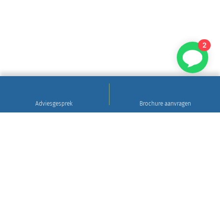
2
Adviesgesprek
Brochure aanvragen
Sinds 1922
Hoogwaardig natuursteen • Levering en plaatsing
in heel Nederland • 30 jaar garantie
Grafsteen tips