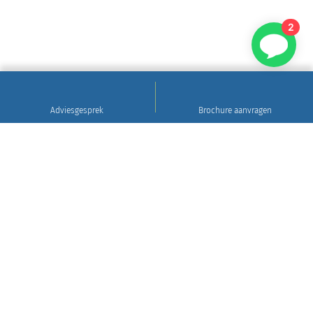
2
Adviesgesprek
Brochure aanvragen
Sinds 1922
Hoogwaardig natuursteen • Levering en plaatsing
in heel Nederland • 30 jaar garantie
Grafsteen tips
Gratis brochure aanvragen