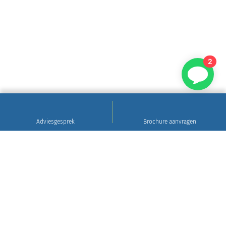
2
Adviesgesprek
Brochure aanvragen
Sinds 1922
Hoogwaardig natuursteen • Levering en plaatsing
in heel Nederland • 30 jaar garantie
Grafsteen tips