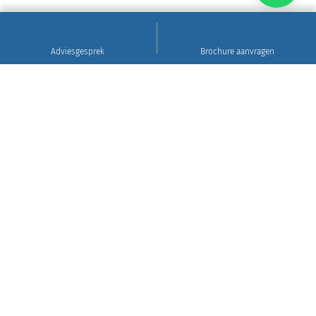
Adviesgesprek
Brochure aanvragen
Sinds 1922
Hoogwaardig natuursteen • Levering en plaatsing
in heel Nederland • 30 jaar garantie
Grafsteen tips
Gratis brochure aanvragen
WIj leveren en plaatsen in heel