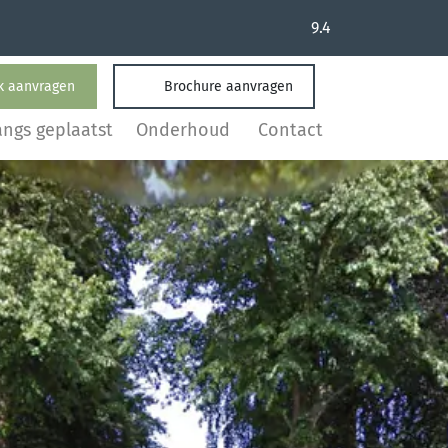
9.4
k aanvragen
Brochure aanvragen
angs geplaatst
Onderhoud
Contact