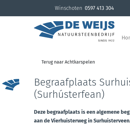
overslaan
Winschoten
0597 413 304
Ho
Terug naar Achtkarspelen
Begraafplaats Surhui
(Surhústerfean)
Deze begraafplaats is een algemene begr
aan de Vierhuisterweg in Surhuisterveen