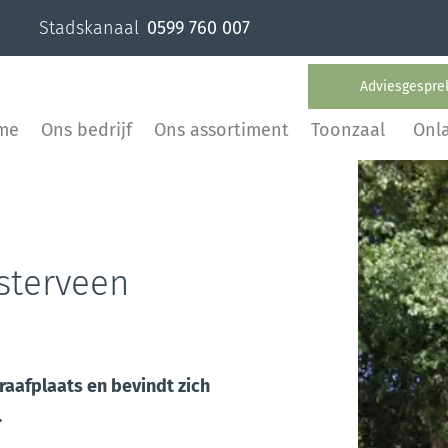
Stadskanaal
0599 760 007
Adviesgespre
me
Ons bedrijf
Ons assortiment
Toonzaal
Onl
sterveen
aafplaats en bevindt zich
.