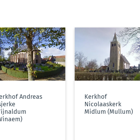
erkhof Andreas
Kerkhof
sjerke
Nicolaaskerk
ijnaldum
Midlum (Mullum)
Winaem)