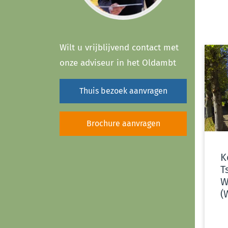
Wilt u vrijblijvend contact met
onze adviseur in het Oldambt
Thuis bezoek aanvragen
Brochure aanvragen
K
T
W
(