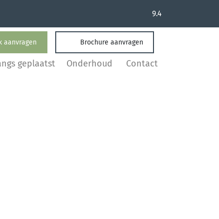
9.4
k aanvragen
Brochure aanvragen
angs geplaatst
Onderhoud
Contact