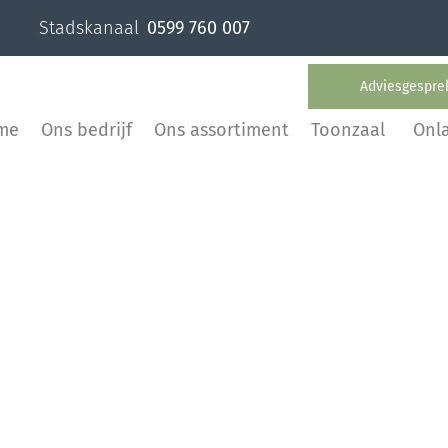
Stadskanaal
0599 760 007
Adviesgespre
me
Ons bedrijf
Ons assortiment
Toonzaal
Onl
n,