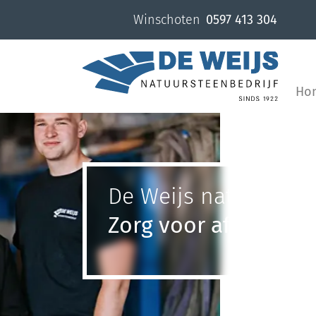
overslaan
Winschoten
0597 413 304
Ho
De Weijs natuurstee
Zorg voor afscheid