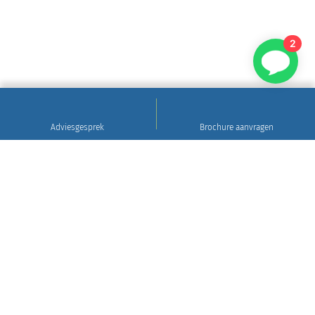
2
Adviesgesprek
Brochure aanvragen
Sinds 1922
Hoogwaardig natuursteen • Levering en plaatsing
in heel Nederland • 30 jaar garantie
Grafsteen tips
Gratis brochure aanvragen