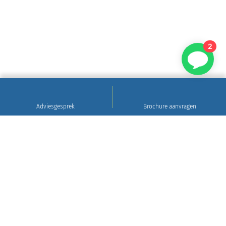
2
Adviesgesprek
Brochure aanvragen
Sinds 1922
Hoogwaardig natuursteen • Levering en plaatsing
in heel Nederland • 30 jaar garantie
Grafsteen tips