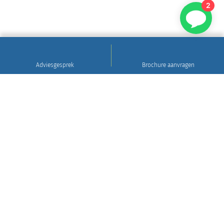
2
Adviesgesprek
Brochure aanvragen
Sinds 1922
Hoogwaardig natuursteen • Levering en plaatsing
in heel Nederland • 30 jaar garantie
Grafsteen tips
Gratis brochure aanvragen