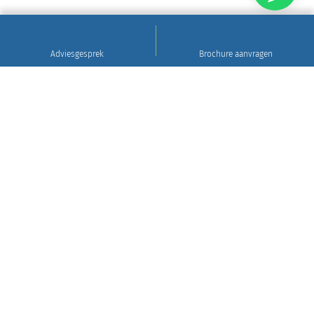
Adviesgesprek
Brochure aanvragen
Sinds 1922
Hoogwaardig natuursteen • Levering en plaatsing
in heel Nederland • 30 jaar garantie
Grafsteen tips
Gratis brochure aanvragen
WIj leveren en plaatsen in heel