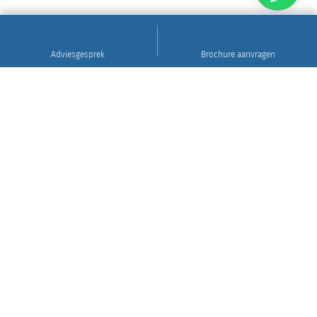
Adviesgesprek
Brochure aanvragen
Sinds 1922
Hoogwaardig natuursteen • Levering en plaatsing
in heel Nederland • 30 jaar garantie
Grafsteen tips
Gratis brochure aanvragen
WIj leveren en plaatsen in heel