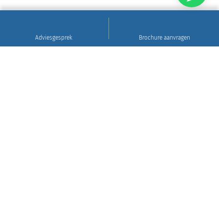
Adviesgesprek
Brochure aanvragen
Sinds 1922
Hoogwaardig natuursteen • Levering en plaatsing
in heel Nederland • 30 jaar garantie
Grafsteen tips
Gratis brochure aanvragen
WIj leveren en plaatsen in heel