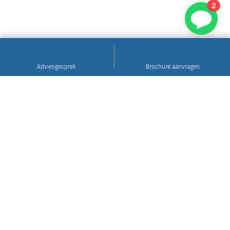
2
Adviesgesprek
Brochure aanvragen
Sinds 1922
Hoogwaardig natuursteen • Levering en plaatsing
in heel Nederland • 30 jaar garantie
Grafsteen tips
Gratis brochure aanvragen