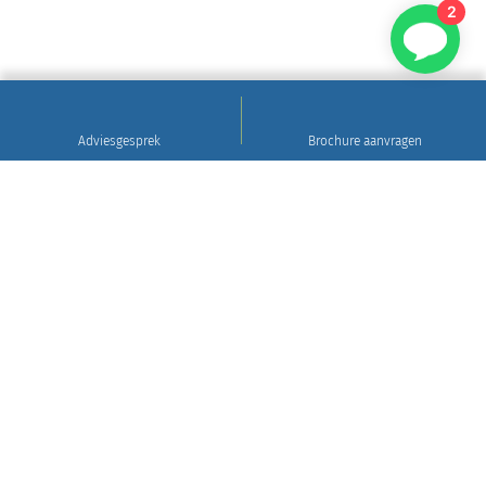
2
Adviesgesprek
Brochure aanvragen
Sinds 1922
Hoogwaardig natuursteen • Levering en plaatsing
in heel Nederland • 30 jaar garantie
Grafsteen tips
Gratis brochure aanvragen