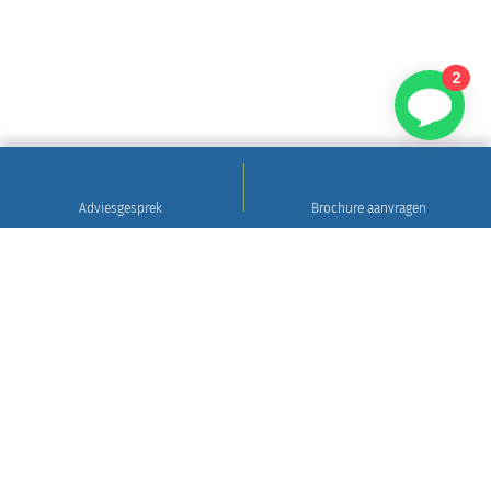
2
Adviesgesprek
Brochure aanvragen
Sinds 1922
Hoogwaardig natuursteen • Levering en plaatsing
in heel Nederland • 30 jaar garantie
Grafsteen tips
Gratis brochure aanvragen