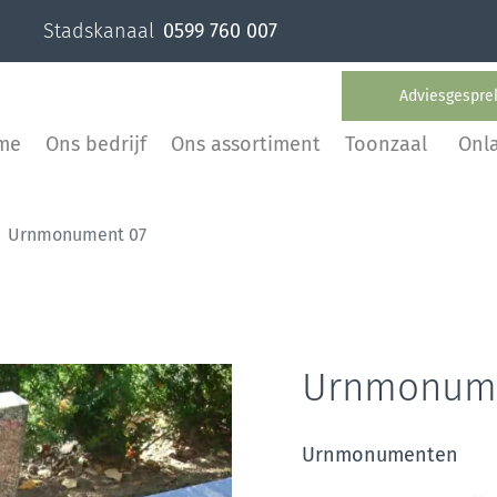
Stadskanaal
0599 760 007
Adviesgespre
me
Ons bedrijf
Ons assortiment
Toonzaal
Onl
Urnmonument 07
Urnmonume
Urnmonumenten