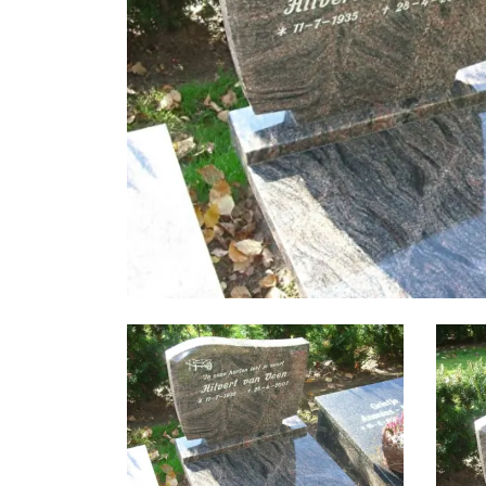
Foto
album
overslaan