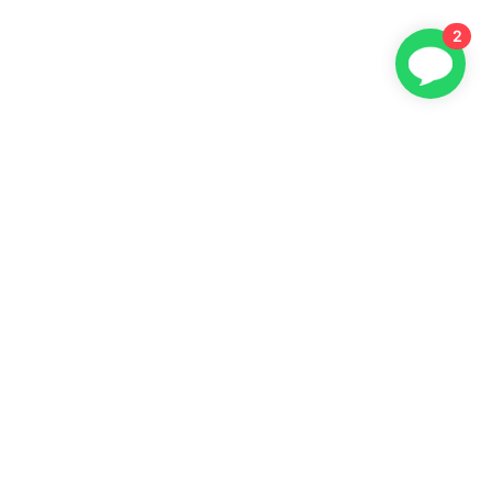
2
Gratis brochure aanvragen
Grafstenen Hoogeveen
Grafstenen Assen