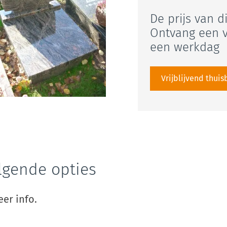
De prijs van d
Ontvang een v
een werkdag
Vrijblijvend thui
lgende opties
er info.