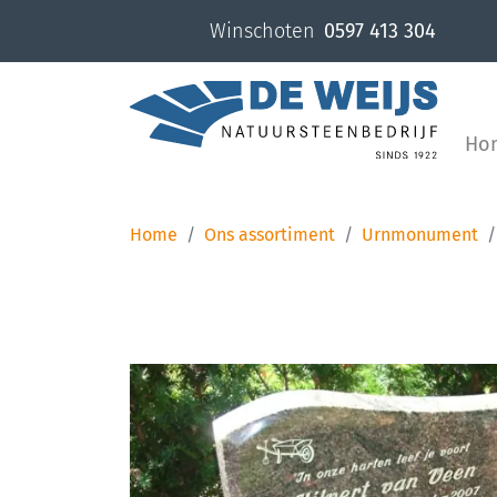
overslaan
Winschoten
0597 413 304
Ho
Home
Ons assortiment
Urnmonument