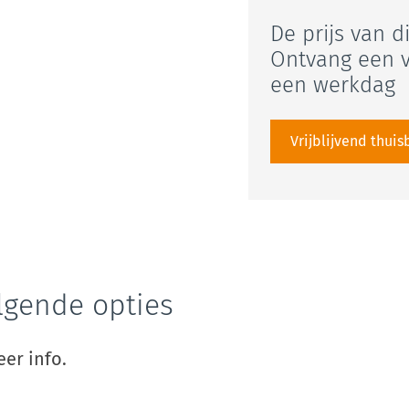
De prijs van d
Ontvang een v
een werkdag
Vrijblijvend thui
lgende opties
er info.