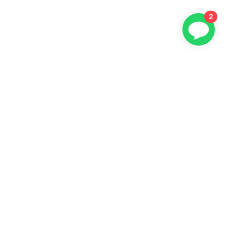
2
Gratis brochure aanvragen
Grafstenen Hoogeveen
Grafstenen Assen