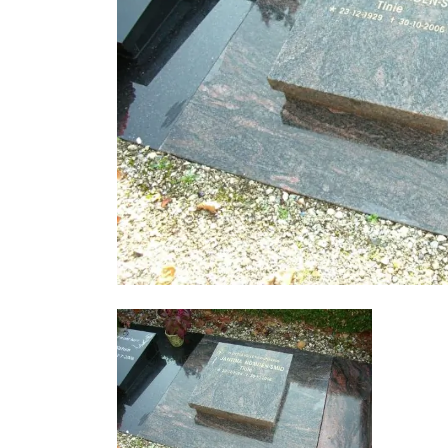
Foto
album
overslaan