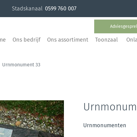
Stadskanaal
0599 760 007
Adviesgespre
me
Ons bedrijf
Ons assortiment
Toonzaal
Onl
Urnmonument 33
Urnmonume
Urnmonumenten