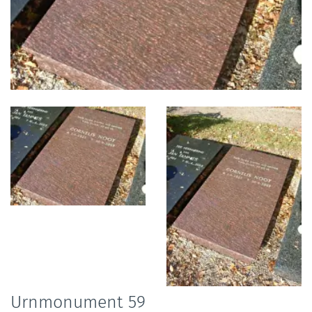
Foto
album
overslaan
Urnmonument 59