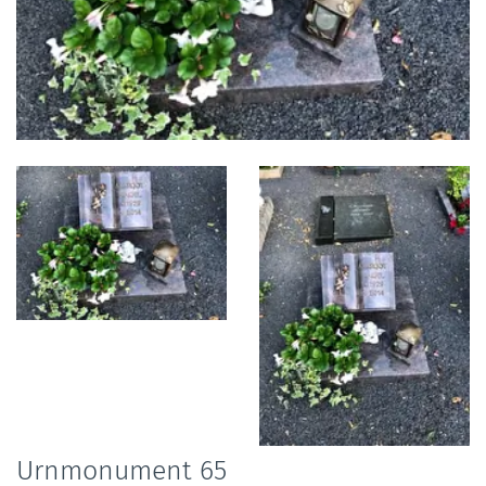
Foto
album
overslaan
Urnmonument 65