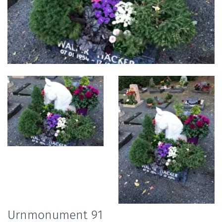
Foto
album
overslaan
Urnmonument 91