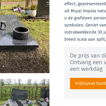
effect, gepresenteer
uit Royal Impala nat
u de grafsteen perso
symbolen. Geniet va
indrukwekkende 30 ja
breed scala aan split
De prijs van d
Ontvang een v
een werkdag
Vrijblijvend thui