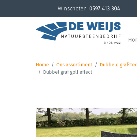
overslaan
Winschoten
0597 413 304
Ho
Home
Ons assortiment
Dubbele grafste
Dubbel graf golf effect