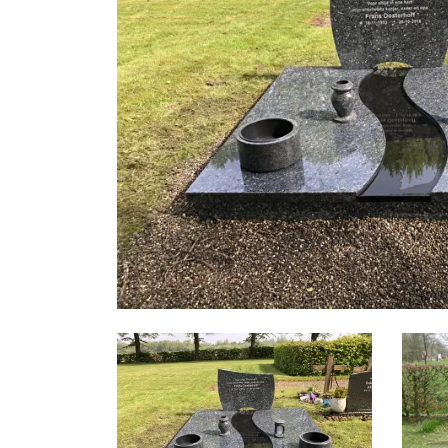
Foto
album
overslaan