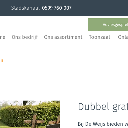
Stadskanaal
0599 760 007
Adviesgespre
me
Ons bedrijf
Ons assortiment
Toonzaal
Onl
en
Dubbel graf
Bij De Weijs bieden w