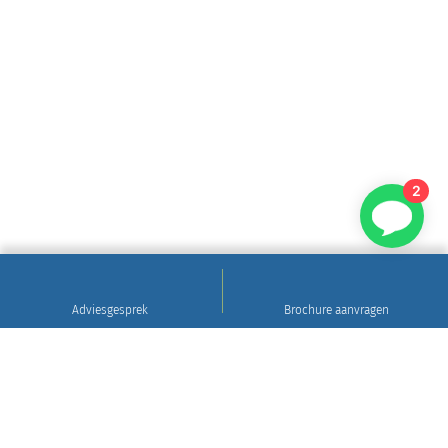
2
Adviesgesprek
Brochure aanvragen
Sinds 1922
Hoogwaardig natuursteen • Levering en plaatsing