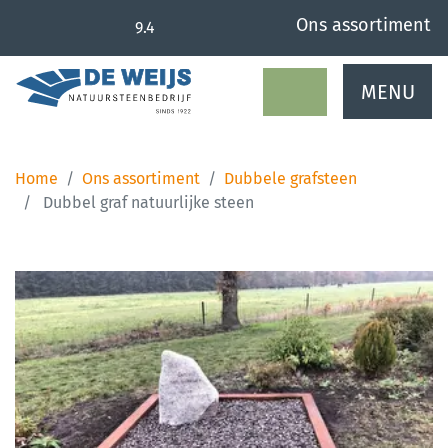
overslaan
Ons assortiment
9.4
MENU
Home
Ons assortiment
Dubbele grafsteen
Dubbel graf natuurlijke steen