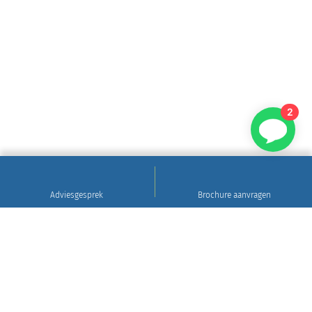
2
Adviesgesprek
Brochure aanvragen
Sinds 1922
Hoogwaardig natuursteen • Levering en plaatsing
in heel Nederland • 30 jaar garantie