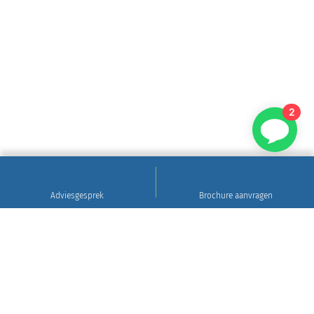
2
Adviesgesprek
Brochure aanvragen
Sinds 1922
Hoogwaardig natuursteen • Levering en plaatsing
in heel Nederland • 30 jaar garantie