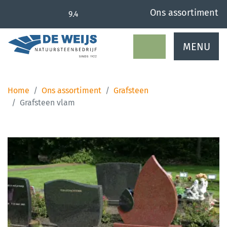
overslaan
Ons assortiment
9.4
MENU
Home
Ons assortiment
Grafsteen
Grafsteen vlam