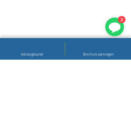
2
Adviesgesprek
Brochure aanvragen
Sinds 1922
Hoogwaardig natuursteen • Levering en plaatsing
in heel Nederland • 30 jaar garantie
Grafsteen tips
Gratis brochure aanvragen