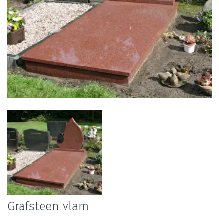
Foto
album
overslaan
Grafsteen vlam