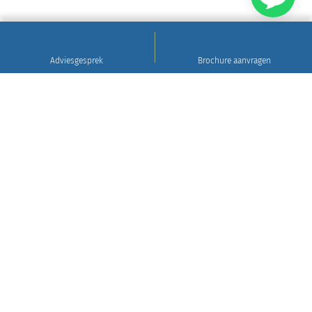
Adviesgesprek
Brochure aanvragen
Sinds 1922
Hoogwaardig natuursteen • Levering en plaatsing
in heel Nederland • 30 jaar garantie
Grafsteen tips
Gratis brochure aanvragen
WIj leveren en plaatsen in heel