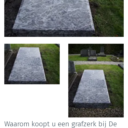
Foto
album
overslaan
Waarom koopt u een grafzerk bij De