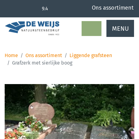
overslaan
Ons assortiment
9.4
MENU
Home
Ons assortiment
Liggende grafsteen
Grafzerk met sierlijke boog