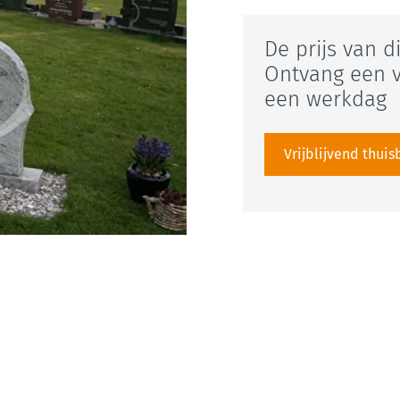
De prijs van d
Ontvang een v
een werkdag
Vrijblijvend thui