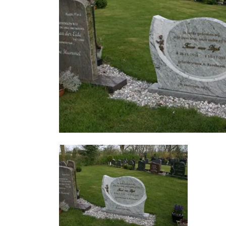
Foto
album
overslaan