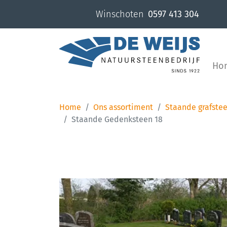
overslaan
Winschoten
0597 413 304
Ho
Home
Ons assortiment
Staande grafste
Staande Gedenksteen 18