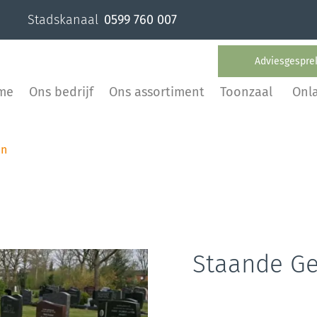
Stadskanaal
0599 760 007
Adviesgespre
me
Ons bedrijf
Ons assortiment
Toonzaal
Onl
en
Staande Ge