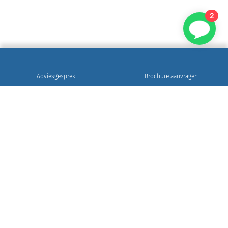
2
Adviesgesprek
Brochure aanvragen
Sinds 1922
Hoogwaardig natuursteen • Levering en plaatsing
in heel Nederland • 30 jaar garantie
Grafsteen tips
Gratis brochure aanvragen