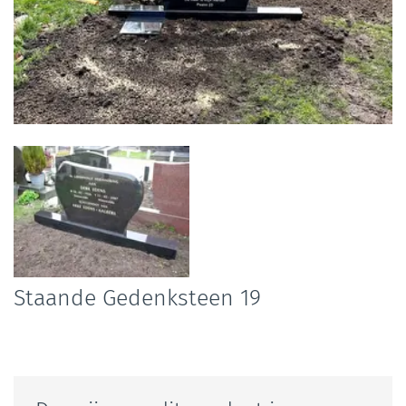
Foto
album
overslaan
Staande Gedenksteen 19