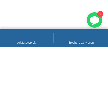
2
Adviesgesprek
Brochure aanvragen
Sinds 1922
Hoogwaardig natuursteen • Levering en plaatsing
in heel Nederland • 30 jaar garantie
Grafsteen tips
Gratis brochure aanvragen